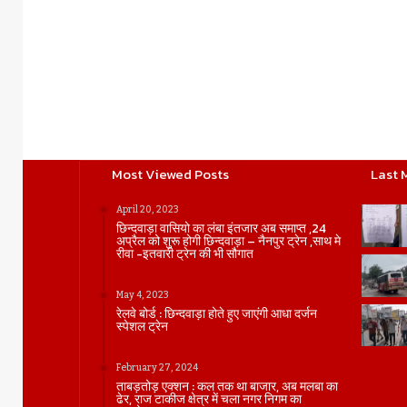
Most Viewed Posts
Last 
April 20, 2023
छिन्दवाड़ा वासियो का लंबा इंतजार अब समाप्त ,24
अप्रैल को शुरू होगी छिन्दवाड़ा – नैनपुर ट्रेन ,साथ मे
रीवा -इतवारी ट्रेन की भी सौगात
May 4, 2023
रेलवे बोर्ड : छिन्दवाड़ा होते हुए जाएंगी आधा दर्जन
स्पेशल ट्रेन
February 27, 2024
ताबड़तोड़ एक्शन : कल तक था बाजार, अब मलबा का
ढेर, राज टाकीज क्षेत्र में चला नगर निगम का