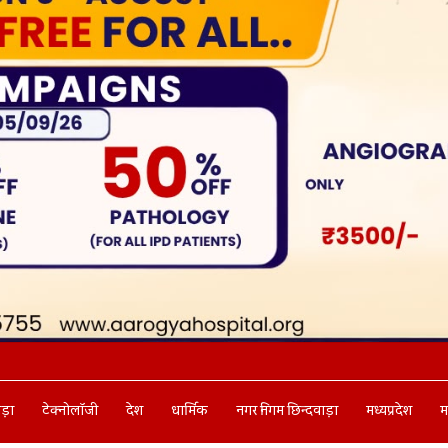
ाड़ा
टेक्नोलॉजी
देश
धार्मिक
नगर निगम छिन्दवाड़ा
मध्यप्रदेश
म