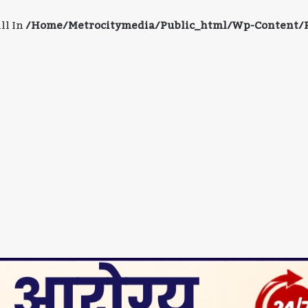
ll In
/home/metrocitymedia/public_html/wp-Content/pl