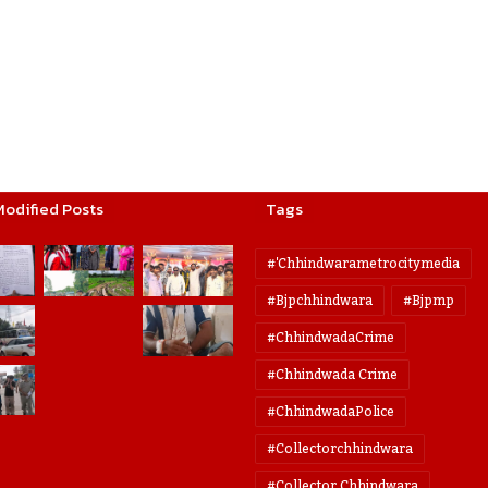
Modified Posts
Tags
#'chhindwarametrocitymedia
#bjpchhindwara
#bjpmp
#ChhindwadaCrime
#Chhindwada Crime
#ChhindwadaPolice
#collectorchhindwara
#collector Chhindwara