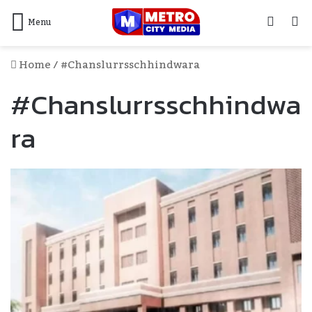
Log
S
Menu
In
F
Home
/
#chanslurrsschhindwara
#chanslurrsschhindwa
Ra