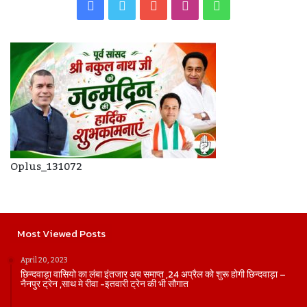
Facebook
Twitter
YouTube
Instagram
WhatsApp
Oplus_131072
Most Viewed Posts
April 20, 2023
छिन्दवाड़ा वासियो का लंबा इंतजार अब समाप्त ,24 अप्रैल को शुरू होगी छिन्दवाड़ा –
नैनपुर ट्रेन ,साथ मे रीवा -इतवारी ट्रेन की भी सौगात