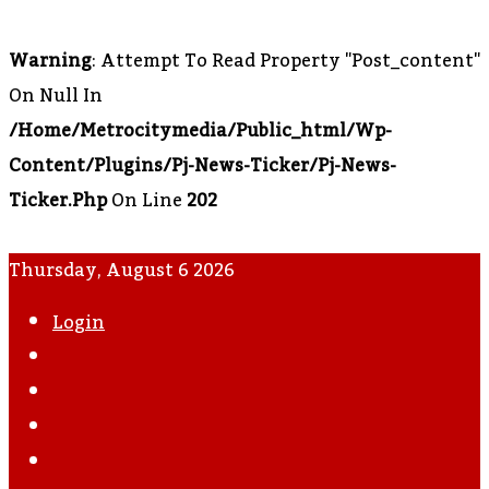
Warning
: Attempt To Read Property "post_content"
On Null In
/home/metrocitymedia/public_html/wp-
Content/plugins/pj-News-Ticker/pj-News-
Ticker.php
On Line
202
Thursday, August 6 2026
Login
WhatsApp
Instagram
YouTube
Twitter