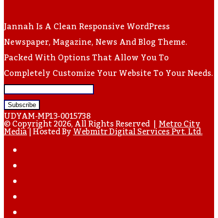
Jannah Is A Clean Responsive WordPress
Newspaper, Magazine, News And Blog Theme.
Packed With Options That Allow You To
Completely Customize Your Website To Your Needs.
Enter
Your
UDYAM-MP13-0015738
Email
© Copyright 2026, All Rights Reserved |
Metro City
Media
| Hosted By
Webmitr Digital Services Pvt. Ltd.
Address
Facebook
Twitter
YouTube
Instagram
WhatsApp