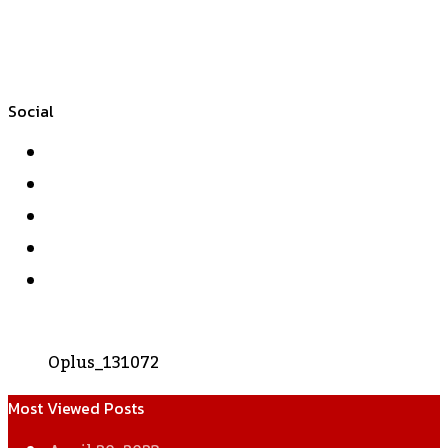
Social
Facebook
Twitter
YouTube
Instagram
WhatsApp
Oplus_131072
Most Viewed Posts