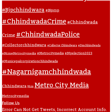
#bjpchhindwara
#bjpmp
#ChhindwadaCrime
#Chhindwada
#ChhindwadaPolice
Crime
#collectorchhindwara
#collector Chhindwara
#dmchhindwada
#metrocitymedia
#mpelection2023
#mcm#metrocitymedia
#municepalcorpirationchhindwada
#nagarnigamchhindwada
Metro City Media
Chhindwara
Mcm
Metrocitymedia
Follow Us
Error Can Not Get Tweets, Incorrect Account Info.