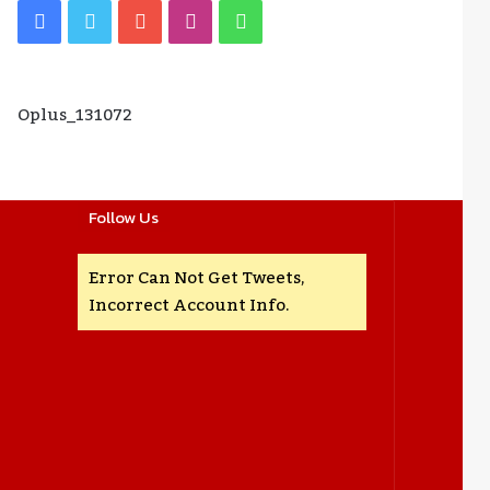
Facebook
Twitter
YouTube
Instagram
WhatsApp
Oplus_131072
Follow Us
Error Can Not Get Tweets,
Incorrect Account Info.