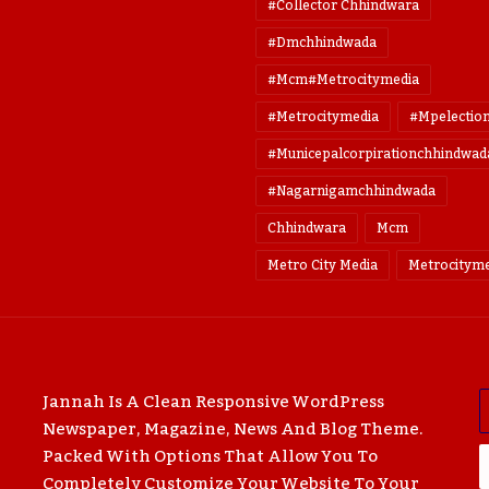
#collector Chhindwara
#dmchhindwada
#mcm#metrocitymedia
#metrocitymedia
#mpelectio
#municepalcorpirationchhindwad
#nagarnigamchhindwada
Chhindwara
Mcm
Metro City Media
Metrocityme
E
Jannah Is A Clean Responsive WordPress
Y
Newspaper, Magazine, News And Blog Theme.
E
Packed With Options That Allow You To
A
Completely Customize Your Website To Your