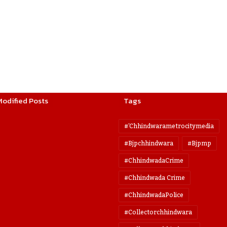
Modified Posts
Tags
#'chhindwarametrocitymedia
#bjpchhindwara
#bjpmp
#ChhindwadaCrime
#Chhindwada Crime
#ChhindwadaPolice
#collectorchhindwara