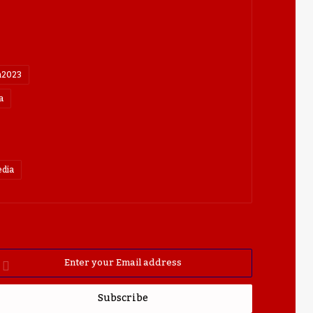
n2023
a
dia
nter
our
mail
ddress