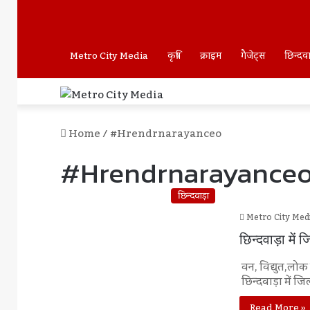
Metro City Media
कृषि
क्राइम
गैजेट्स
छिन्दव
Home
/
#hrendrnarayanceo
#hrendrnarayance
छिन्दवाड़ा
Metro City Med
छिन्दवाड़ा में 
वन, विद्युत,लोक 
छिन्दवाड़ा में ज
Read More »