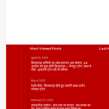
Most Viewed Posts
Last 
April 20, 2023
छिन्दवाड़ा वासियो का लंबा इंतजार अब समाप्त ,24
अप्रैल को शुरू होगी छिन्दवाड़ा – नैनपुर ट्रेन ,साथ मे
रीवा -इतवारी ट्रेन की भी सौगात
May 4, 2023
रेलवे बोर्ड : छिन्दवाड़ा होते हुए जाएंगी आधा दर्जन
स्पेशल ट्रेन
February 27, 2024
ताबड़तोड़ एक्शन : कल तक था बाजार, अब मलबा का
ढेर, राज टाकीज क्षेत्र में चला नगर निगम का