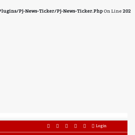
ugins/pj-News-Ticker/pj-News-Ticker.php
On Line
202
Facebook
Twitter
YouTube
Instagram
WhatsApp
Login