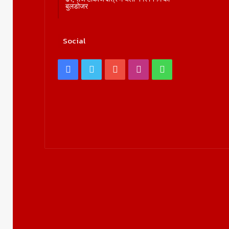
बुलडोजर
Social
Facebook
Twitter
YouTube
Instagram
WhatsApp