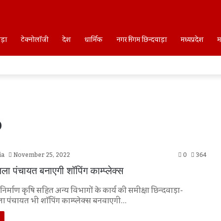
ाड़ा
टेक्नोलॉजी
देश
धार्मिक
नगर निगम छिन्दवाड़ा
मध्यप्रदेश
म
o
ia
November 25, 2022
0
364
जिला पंचायत बनाएगी शॉपिंग काम्प्लेक्स
निर्माण कृषि सहित अन्य विभागों के कार्य की समीक्षा छिन्दवाड़ा-
िला पंचायत भी शॉपिंग काम्प्लेक्स बनवाएगी…