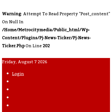
Warning
: Attempt To Read Property "post_content"
On Null In
/home/metrocitymedia/public_html/wp-
Content/plugins/pj-News-Ticker/pj-News-
Ticker.php
On Line
202
Friday, August 7 2026
Login
WhatsApp
Instagram
YouTube
Twitter