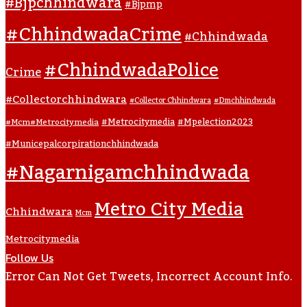
#bjpchhindwara
#bjpmp
#ChhindwadaCrime
#Chhindwada
#ChhindwadaPolice
Crime
#collectorchhindwara
#collector Chhindwara
#dmchhindwada
#metrocitymedia
#mpelection2023
#mcm#metrocitymedia
#municepalcorpirationchhindwada
#nagarnigamchhindwada
Metro City Media
Chhindwara
Mcm
Metrocitymedia
Follow Us
Error Can Not Get Tweets, Incorrect Account Info.