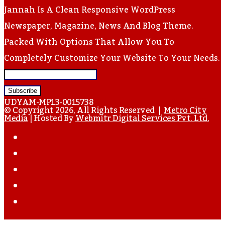
Jannah Is A Clean Responsive WordPress
Newspaper, Magazine, News And Blog Theme.
Packed With Options That Allow You To
Completely Customize Your Website To Your Needs.
Enter
Your
UDYAM-MP13-0015738
Email
© Copyright 2026, All Rights Reserved |
Metro City
Media
| Hosted By
Webmitr Digital Services Pvt. Ltd.
Address
Facebook
Twitter
YouTube
Instagram
WhatsApp