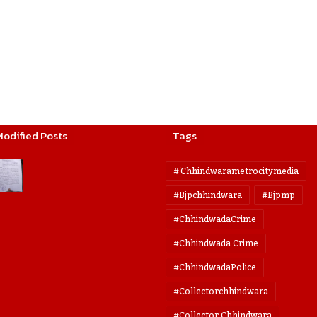
Modified Posts
Tags
#'chhindwarametrocitymedia
#bjpchhindwara
#bjpmp
#ChhindwadaCrime
#Chhindwada Crime
#ChhindwadaPolice
#collectorchhindwara
#collector Chhindwara