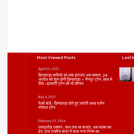
Most Viewed Posts
Last 
April 20, 2023
छिन्दवाड़ा वासियो का लंबा इंतजार अब समाप्त ,24
अप्रैल को शुरू होगी छिन्दवाड़ा – नैनपुर ट्रेन ,साथ मे
रीवा -इतवारी ट्रेन की भी सौगात
May 4, 2023
रेलवे बोर्ड : छिन्दवाड़ा होते हुए जाएंगी आधा दर्जन
स्पेशल ट्रेन
February 27, 2024
ताबड़तोड़ एक्शन : कल तक था बाजार, अब मलबा का
ढेर, राज टाकीज क्षेत्र में चला नगर निगम का