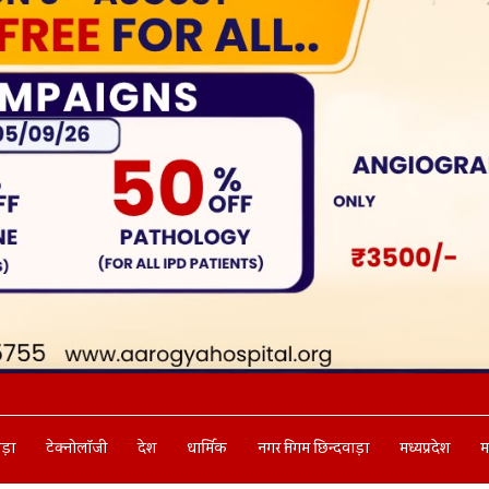
ाड़ा
टेक्नोलॉजी
देश
धार्मिक
नगर निगम छिन्दवाड़ा
मध्यप्रदेश
म