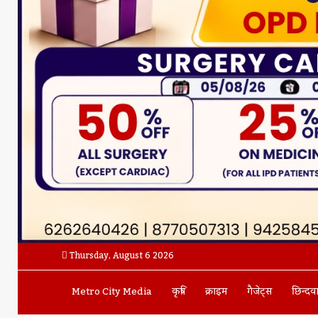
Thursday, August 6 2026
Metro City Media
कृषि
क्राइम
गैजेट्स
छिन्दव