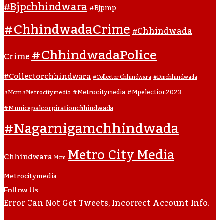
#bjpchhindwara
#bjpmp
#ChhindwadaCrime
#Chhindwada
#ChhindwadaPolice
Crime
#collectorchhindwara
#collector Chhindwara
#dmchhindwada
#metrocitymedia
#mpelection2023
#mcm#metrocitymedia
#municepalcorpirationchhindwada
#nagarnigamchhindwada
Metro City Media
Chhindwara
Mcm
Metrocitymedia
Follow Us
Error Can Not Get Tweets, Incorrect Account Info.