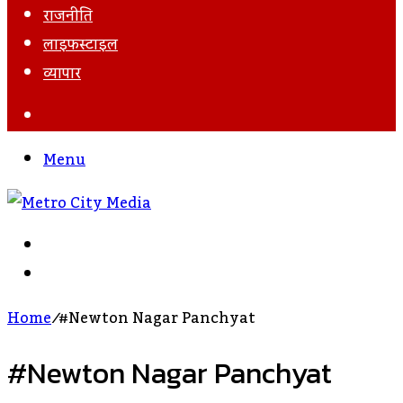
राजनीति
लाइफस्टाइल
व्यापार
Search
For
Menu
Search
For
Log
In
Home
/
#newton Nagar Panchyat
#newton Nagar Panchyat