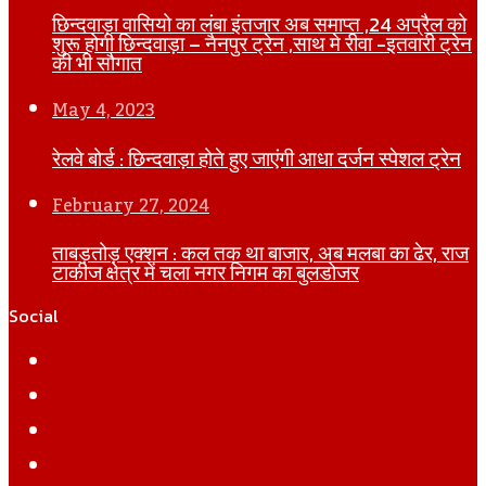
छिन्दवाड़ा वासियो का लंबा इंतजार अब समाप्त ,24 अप्रैल को
शुरू होगी छिन्दवाड़ा – नैनपुर ट्रेन ,साथ मे रीवा -इतवारी ट्रेन
की भी सौगात
May 4, 2023
रेलवे बोर्ड : छिन्दवाड़ा होते हुए जाएंगी आधा दर्जन स्पेशल ट्रेन
February 27, 2024
ताबड़तोड़ एक्शन : कल तक था बाजार, अब मलबा का ढेर, राज
टाकीज क्षेत्र में चला नगर निगम का बुलडोजर
Social
Facebook
Twitter
YouTube
Instagram