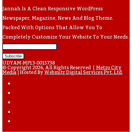
Jannah Is A Clean Responsive WordPress
Newspaper, Magazine, News And Blog Theme.
Packed With Options That Allow You To
Completely Customize Your Website To Your Needs.
Enter
Your
UDYAM-MP13-0015738
Email
© Copyright 2026, All Rights Reserved |
Metro City
Media
| Hosted By
Webmitr Digital Services Pvt. Ltd.
Address
Facebook
Twitter
YouTube
Instagram
WhatsApp