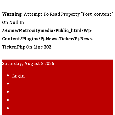
Warning
: Attempt To Read Property "post_content"
On Null In
/home/metrocitymedia/public_html/wp-
Content/plugins/pj-News-Ticker/pj-News-
Ticker.php
On Line
202
Saturday, August 8 2026
Login
WhatsApp
Instagram
YouTube
Twitter