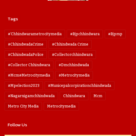
Tags
#'chhindwarametrocitymedia
#bjpchhindwara
#bjpmp
#ChhindwadaCrime
#Chhindwada Crime
#ChhindwadaPolice
#collectorchhindwara
#collector Chhindwara
#dmchhindwada
#mcm#metrocitymedia
#metrocitymedia
#mpelection2023
#municepalcorpirationchhindwada
#nagarnigamchhindwada
Chhindwara
Mcm
Metro City Media
Metrocitymedia
Follow Us