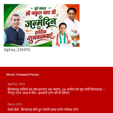
Oplus_131072
Most Viewed Posts
April 20, 2023
छिन्दवाड़ा वासियो का लंबा इंतजार अब समाप्त ,24 अप्रैल को शुरू होगी छिन्दवाड़ा –
नैनपुर ट्रेन ,साथ मे रीवा -इतवारी ट्रेन की भी सौगात
May 4, 2023
रेलवे बोर्ड : छिन्दवाड़ा होते हुए जाएंगी आधा दर्जन स्पेशल ट्रेन