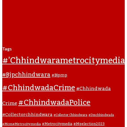
Tags
#'chhindwarametrocitymedia
#bjpchhindwara
#bjpmp
#ChhindwadaCrime
#Chhindwada
#ChhindwadaPolice
Crime
#collectorchhindwara
#collector Chhindwara
#dmchhindwada
#metrocitymedia
#mpelection2023
#mcm#metrocitymedia