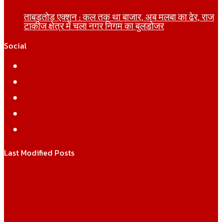
ताबड़तोड़ एक्शन : कल तक था बाजार, अब मलबा का ढेर, राज
टाकीज क्षेत्र में चला नगर निगम का बुलडोजर
Social
Facebook
Twitter
YouTube
Instagram
WhatsApp
Last Modified Posts