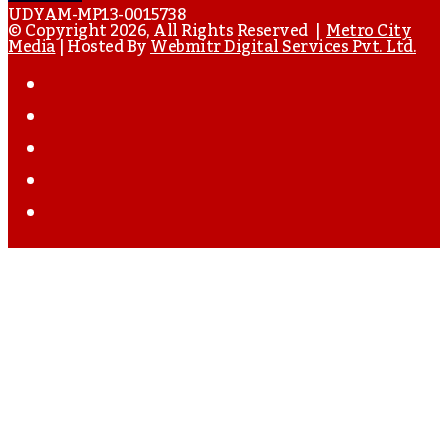
UDYAM-MP13-0015738
Email
© Copyright 2026, All Rights Reserved |
Metro City
Media
| Hosted By
Webmitr Digital Services Pvt. Ltd.
Address
Facebook
Twitter
YouTube
Instagram
WhatsApp
Back
To
Top
Button