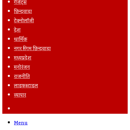
गैजेट्स
छिन्दवाड़ा
टेक्नोलॉजी
देश
धार्मिक
नगर निगम छिन्दवाड़ा
मध्यप्रदेश
मनोरंजन
राजनीति
लाइफस्टाइल
व्यापार
Search
For
Menu