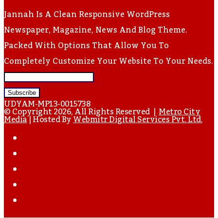
Jannah Is A Clean Responsive WordPress
Newspaper, Magazine, News And Blog Theme.
Packed With Options That Allow You To
Completely Customize Your Website To Your Needs.
Enter
Your
UDYAM-MP13-0015738
Email
© Copyright 2026, All Rights Reserved |
Metro City
Media
| Hosted By
Webmitr Digital Services Pvt. Ltd.
Address
Facebook
Twitter
YouTube
Instagram
WhatsApp