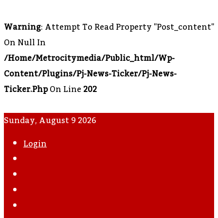
Warning
: Attempt To Read Property "post_content"
On Null In
/home/metrocitymedia/public_html/wp-
Content/plugins/pj-News-Ticker/pj-News-
Ticker.php
On Line
202
Sunday, August 9 2026
Login
WhatsApp
Instagram
YouTube
Twitter