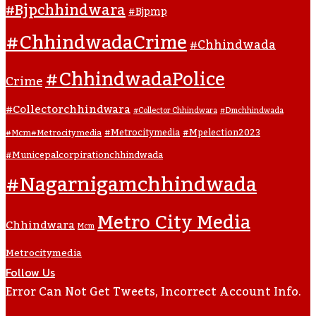
#bjpchhindwara
#bjpmp
#ChhindwadaCrime
#Chhindwada
#ChhindwadaPolice
Crime
#collectorchhindwara
#collector Chhindwara
#dmchhindwada
#metrocitymedia
#mpelection2023
#mcm#metrocitymedia
#municepalcorpirationchhindwada
#nagarnigamchhindwada
Metro City Media
Chhindwara
Mcm
Metrocitymedia
Follow Us
Error Can Not Get Tweets, Incorrect Account Info.