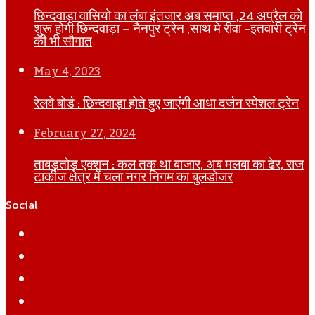
छिन्दवाड़ा वासियो का लंबा इंतजार अब समाप्त ,24 अप्रैल को
शुरू होगी छिन्दवाड़ा – नैनपुर ट्रेन ,साथ मे रीवा -इतवारी ट्रेन
की भी सौगात
May 4, 2023
रेलवे बोर्ड : छिन्दवाड़ा होते हुए जाएंगी आधा दर्जन स्पेशल ट्रेन
February 27, 2024
ताबड़तोड़ एक्शन : कल तक था बाजार, अब मलबा का ढेर, राज
टाकीज क्षेत्र में चला नगर निगम का बुलडोजर
Social
Facebook
Twitter
YouTube
Instagram