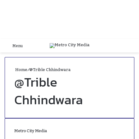
Log
S
Menu
In
F
Home
/
@trible Chhindwara
@trible
Chhindwara
Metro City Media