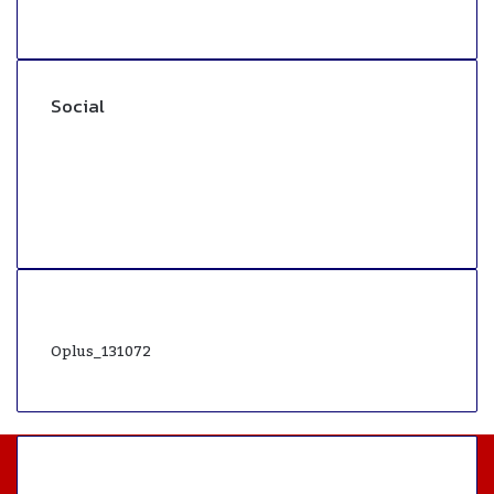
Social
Facebook
Twitter
YouTube
Instagram
WhatsApp
Oplus_131072
Most Viewed Posts