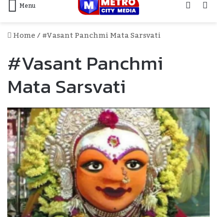
Log
S
Menu
In
F
Home
/
#vasant Panchmi Mata Sarsvati
#vasant Panchmi
Mata Sarsvati