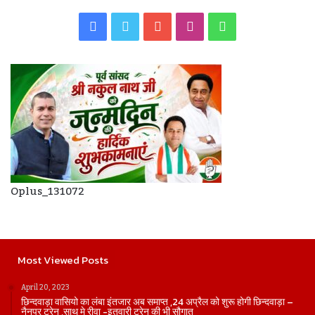
Facebook
Twitter
YouTube
Instagram
WhatsApp
Oplus_131072
Most Viewed Posts
April 20, 2023
छिन्दवाड़ा वासियो का लंबा इंतजार अब समाप्त ,24 अप्रैल को शुरू होगी छिन्दवाड़ा –
नैनपुर ट्रेन ,साथ मे रीवा -इतवारी ट्रेन की भी सौगात