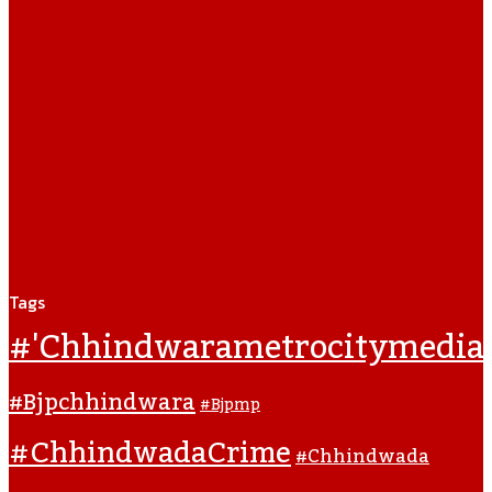
Tags
#'chhindwarametrocitymedia
#bjpchhindwara
#bjpmp
#ChhindwadaCrime
#Chhindwada