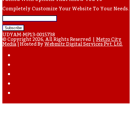
Completely Customize Your Website To Your Needs.
Enter
Your
UDYAM-MP13-0015738
Email
© Copyright 2026, All Rights Reserved |
Metro City
Media
| Hosted By
Webmitr Digital Services Pvt. Ltd.
Address
Facebook
Twitter
YouTube
Instagram
WhatsApp
Back
To
Top