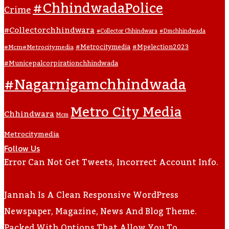
#ChhindwadaPolice
Crime
#collectorchhindwara
#collector Chhindwara
#dmchhindwada
#metrocitymedia
#mpelection2023
#mcm#metrocitymedia
#municepalcorpirationchhindwada
#nagarnigamchhindwada
Metro City Media
Chhindwara
Mcm
Metrocitymedia
Follow Us
Error Can Not Get Tweets, Incorrect Account Info.
Jannah Is A Clean Responsive WordPress
Newspaper, Magazine, News And Blog Theme.
Packed With Options That Allow You To