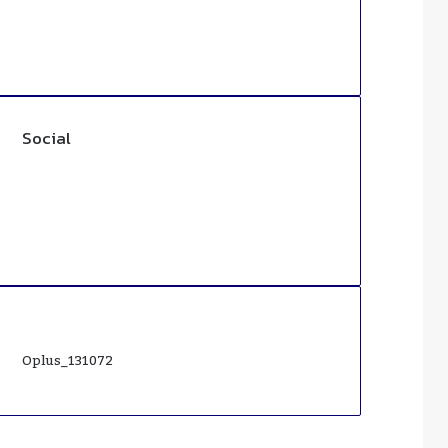
Social
Facebook
Twitter
YouTube
Instagram
WhatsApp
Oplus_131072