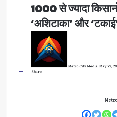
1000 से ज्यादा किसानों
‘अशिटाका’ और ‘टकाई
Send
An
Email
Metro City Media
May 23, 2
Share
Facebook
Twitter
LinkedIn
Messenger
Messenger
WhatsApp
Telegram
Share
Print
Via
Email
Metro