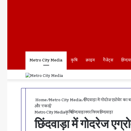
Facebook
Twitter
LinkedIn
Tumblr
Pinterest
Reddit
VKontakte
Odnoklassniki
Pocket
Skype
Messenger
Messenger
Share
Print
Previous
Via
Post
Next
Email
Post
Metro City Media
कृषि
क्राइम
गैजेट्स
छिन्दव
Home
/
Metro City Media
/
छिंदवाड़ा में गोदरेज एग्रोवेट 
और ‘टकाई’
Metro City Media
कृषि
छिन्दवाड़ा
नगर निगम छिन्दवाड़ा
छिंदवाड़ा में गोदरेज एग