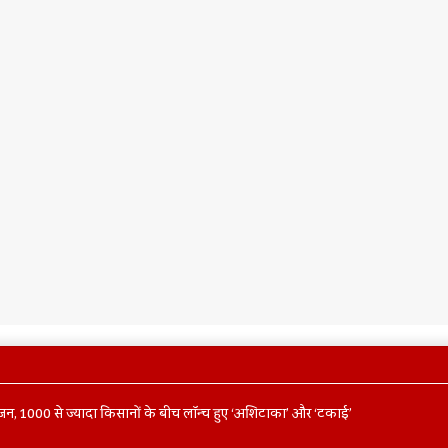
आयोजन, 1000 से ज्यादा किसानों के बीच लॉन्च हुए ‘अशिटाका’ और ‘टकाई’