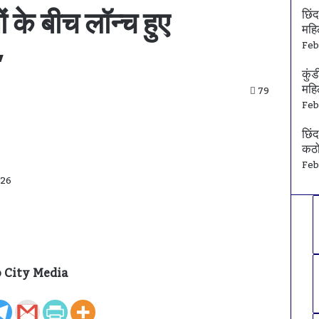
 के बीच लॉन्च हुए
छिंद
महि
Feb
’
कुंड
महि
79
Feb
छिंद
कठो
Feb
026
 City Media