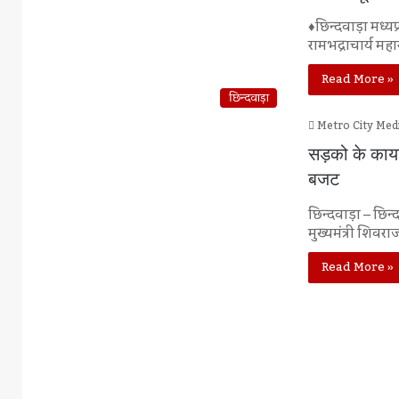
♦छिन्दवाड़ा मध्यप
रामभद्राचार्य मह
Read More »
छिन्दवाड़ा
Metro City Med
सड़को के काया
बजट
छिन्दवाड़ा – छिन्
मुख्यमंत्री शिवर
Read More »