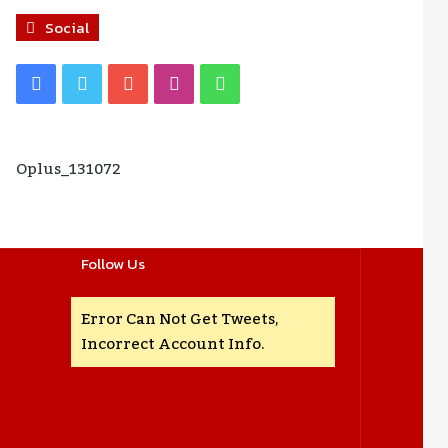
Social
Facebook
Twitter
YouTube
Instagram
WhatsApp
Oplus_131072
Follow Us
Error Can Not Get Tweets,
Incorrect Account Info.