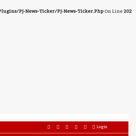
ugins/pj-News-Ticker/pj-News-Ticker.php
On Line
202
Facebook
Twitter
YouTube
Instagram
WhatsApp
Login