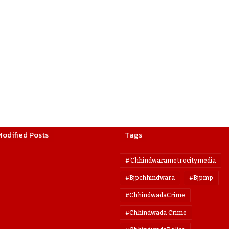
Modified Posts
Tags
#'chhindwarametrocitymedia
#bjpchhindwara
#bjpmp
#ChhindwadaCrime
#Chhindwada Crime