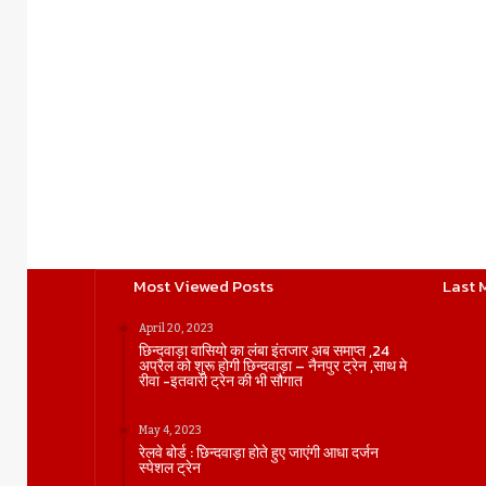
Most Viewed Posts
Last 
April 20, 2023
छिन्दवाड़ा वासियो का लंबा इंतजार अब समाप्त ,24
अप्रैल को शुरू होगी छिन्दवाड़ा – नैनपुर ट्रेन ,साथ मे
रीवा -इतवारी ट्रेन की भी सौगात
May 4, 2023
रेलवे बोर्ड : छिन्दवाड़ा होते हुए जाएंगी आधा दर्जन
स्पेशल ट्रेन