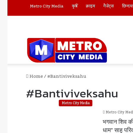
Metro City Media
कृषि
क्राइम
गैजेट्स
छिन्दव
Home
/
#bantiviveksahu
#bantiviveksahu
Metro City Media
Metro City Med
भगवान शिव की 
धाम” साहू परिव