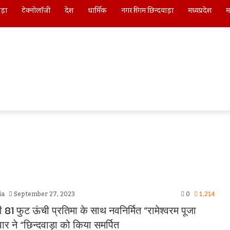
ाड़ा
टेक्नोलॉजी
देश
धार्मिक
नगर निगम छिन्दवाड़ा
मध्यप्रदेश
म
ia
September 27, 2023
0
1,214
81 फुट ऊंची प्रतिमा के साथ नवनिर्मित “रामेश्वरम पूजा
ार ने “छिन्दवाड़ा को किया समर्पित