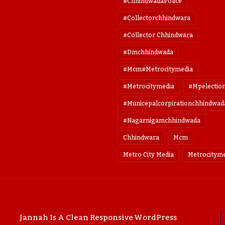
#ChhindwadaPolice
#collectorchhindwara
#collector Chhindwara
#dmchhindwada
#mcm#metrocitymedia
#metrocitymedia
#mpelectio
#municepalcorpirationchhindwad
#nagarnigamchhindwada
Chhindwara
Mcm
Metro City Media
Metrocityme
E
Jannah Is A Clean Responsive WordPress