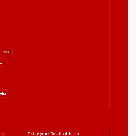
n2023
a
dia
nter