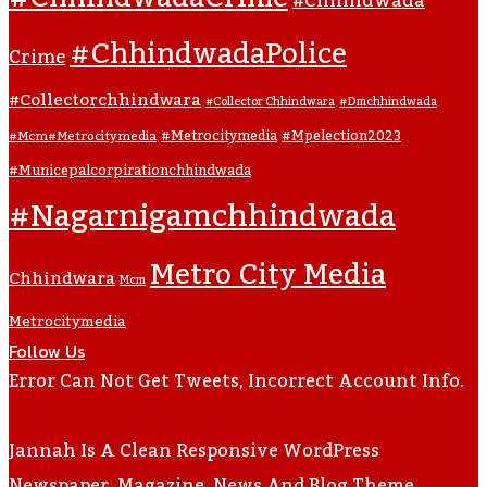
#Chhindwada
#ChhindwadaPolice
Crime
#collectorchhindwara
#collector Chhindwara
#dmchhindwada
#metrocitymedia
#mpelection2023
#mcm#metrocitymedia
#municepalcorpirationchhindwada
#nagarnigamchhindwada
Metro City Media
Chhindwara
Mcm
Metrocitymedia
Follow Us
Error Can Not Get Tweets, Incorrect Account Info.
Jannah Is A Clean Responsive WordPress
Newspaper, Magazine, News And Blog Theme.