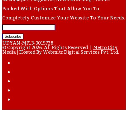
Packed With Options That Allow You To
Completely Customize Your Website To Your Needs.
Enter
Your
UDYAM-MP13-0015738
Email
© Copyright 2026, All Rights Reserved |
Metro City
Media
| Hosted By
Webmitr Digital Services Pvt. Ltd.
Address
Facebook
Twitter
YouTube
Instagram
WhatsApp
Back
To