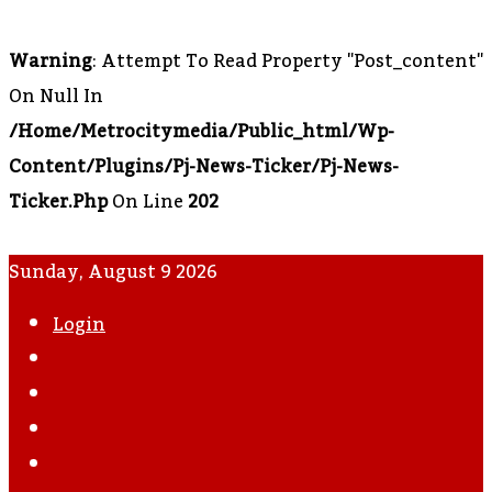
Warning
: Attempt To Read Property "post_content"
On Null In
/home/metrocitymedia/public_html/wp-
Content/plugins/pj-News-Ticker/pj-News-
Ticker.php
On Line
202
Sunday, August 9 2026
Login
WhatsApp
Instagram
YouTube
Twitter