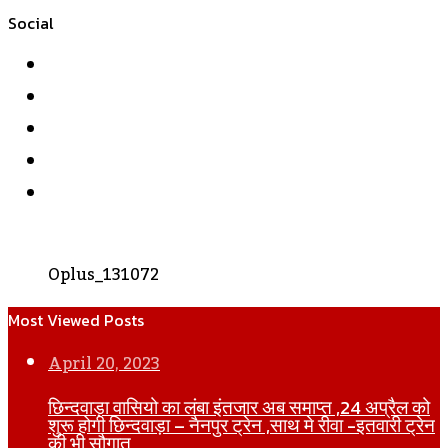
Social
Facebook
Twitter
YouTube
Instagram
WhatsApp
Oplus_131072
Most Viewed Posts
April 20, 2023
छिन्दवाड़ा वासियो का लंबा इंतजार अब समाप्त ,24 अप्रैल को
शुरू होगी छिन्दवाड़ा – नैनपुर ट्रेन ,साथ मे रीवा -इतवारी ट्रेन
की भी सौगात