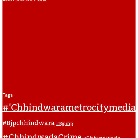
Tags
#'chhindwarametrocitymedia
#bjpchhindwara
#bjpmp
#ChhindwadaCrime