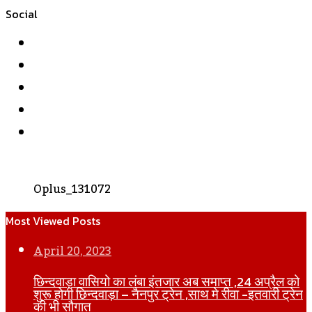
Social
Facebook
Twitter
YouTube
Instagram
WhatsApp
Oplus_131072
Most Viewed Posts
April 20, 2023
छिन्दवाड़ा वासियो का लंबा इंतजार अब समाप्त ,24 अप्रैल को
शुरू होगी छिन्दवाड़ा – नैनपुर ट्रेन ,साथ मे रीवा -इतवारी ट्रेन
की भी सौगात