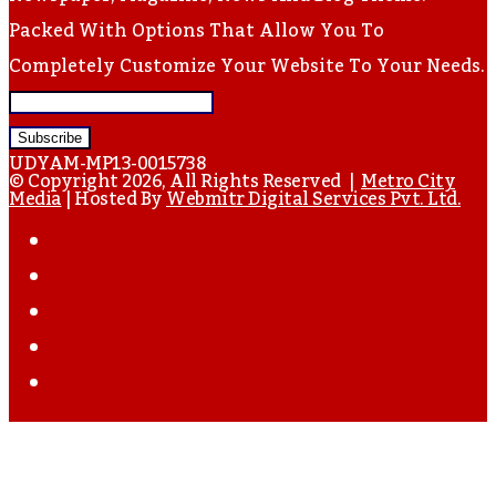
Packed With Options That Allow You To
Completely Customize Your Website To Your Needs.
Enter
Your
UDYAM-MP13-0015738
Email
© Copyright 2026, All Rights Reserved |
Metro City
Media
| Hosted By
Webmitr Digital Services Pvt. Ltd.
Address
Facebook
Twitter
YouTube
Instagram
WhatsApp
Back
To