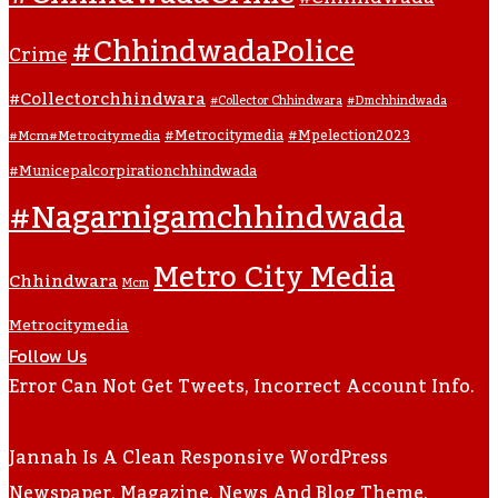
#ChhindwadaPolice
Crime
#collectorchhindwara
#collector Chhindwara
#dmchhindwada
#metrocitymedia
#mpelection2023
#mcm#metrocitymedia
#municepalcorpirationchhindwada
#nagarnigamchhindwada
Metro City Media
Chhindwara
Mcm
Metrocitymedia
Follow Us
Error Can Not Get Tweets, Incorrect Account Info.
Jannah Is A Clean Responsive WordPress
Newspaper, Magazine, News And Blog Theme.