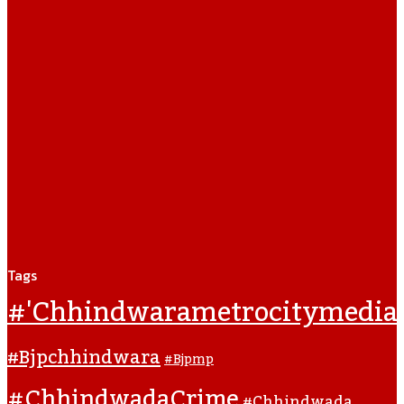
Tags
#'chhindwarametrocitymedia
#bjpchhindwara
#bjpmp
#ChhindwadaCrime
#Chhindwada