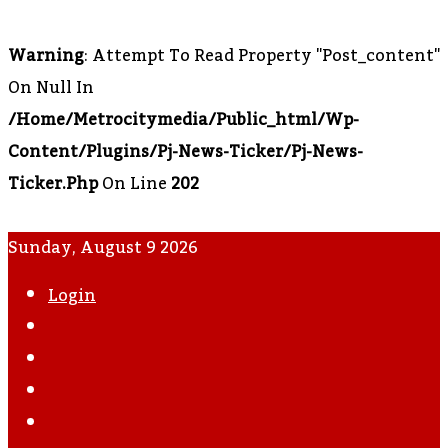
Warning
: Attempt To Read Property "post_content"
On Null In
/home/metrocitymedia/public_html/wp-
Content/plugins/pj-News-Ticker/pj-News-
Ticker.php
On Line
202
Sunday, August 9 2026
Login
WhatsApp
Instagram
YouTube
Twitter