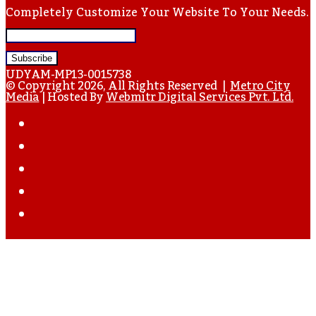
Completely Customize Your Website To Your Needs.
Enter
Your
UDYAM-MP13-0015738
Email
© Copyright 2026, All Rights Reserved |
Metro City
Media
| Hosted By
Webmitr Digital Services Pvt. Ltd.
Address
Facebook
Twitter
YouTube
Instagram
WhatsApp
Back
To
Top