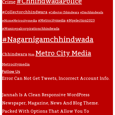
#ChhindwadaPolice
Crime
#collectorchhindwara
#collector Chhindwara
#dmchhindwada
#metrocitymedia
#mpelection2023
#mcm#metrocitymedia
#municepalcorpirationchhindwada
#nagarnigamchhindwada
Metro City Media
Chhindwara
Mcm
Metrocitymedia
Follow Us
Error Can Not Get Tweets, Incorrect Account Info.
Jannah Is A Clean Responsive WordPress
Newspaper, Magazine, News And Blog Theme.
Packed With Options That Allow You To