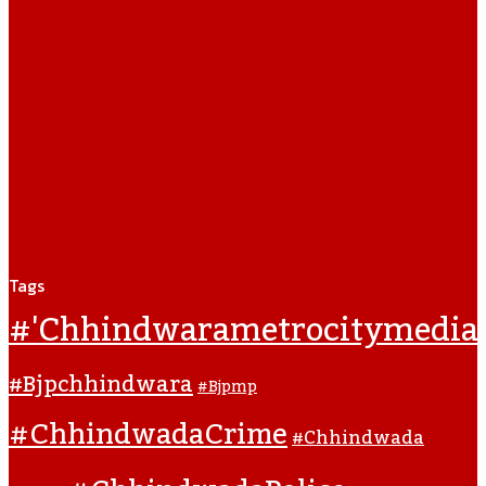
Tags
#'chhindwarametrocitymedia
#bjpchhindwara
#bjpmp
#ChhindwadaCrime
#Chhindwada