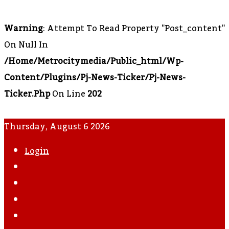
Warning
: Attempt To Read Property "post_content"
On Null In
/home/metrocitymedia/public_html/wp-
Content/plugins/pj-News-Ticker/pj-News-
Ticker.php
On Line
202
Thursday, August 6 2026
Login
WhatsApp
Instagram
YouTube
Twitter