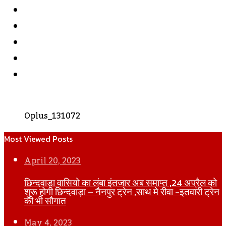
Facebook
Twitter
YouTube
Instagram
WhatsApp
Oplus_131072
Most Viewed Posts
April 20, 2023
छिन्दवाड़ा वासियो का लंबा इंतजार अब समाप्त ,24 अप्रैल को
शुरू होगी छिन्दवाड़ा – नैनपुर ट्रेन ,साथ मे रीवा -इतवारी ट्रेन
की भी सौगात
May 4, 2023