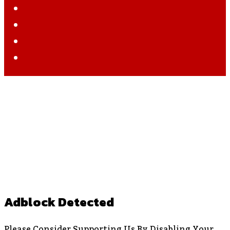
Twitter
YouTube
Instagram
WhatsApp
Back
To
Top
Button
Adblock Detected
Please Consider Supporting Us By Disabling Your