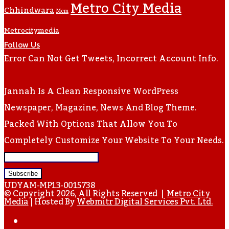
Metro City Media
Chhindwara
Mcm
Metrocitymedia
Follow Us
Error Can Not Get Tweets, Incorrect Account Info.
Jannah Is A Clean Responsive WordPress
Newspaper, Magazine, News And Blog Theme.
Packed With Options That Allow You To
Completely Customize Your Website To Your Needs.
Enter
Your
UDYAM-MP13-0015738
Email
© Copyright 2026, All Rights Reserved |
Metro City
Media
| Hosted By
Webmitr Digital Services Pvt. Ltd.
Address
Facebook