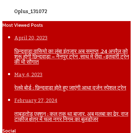
Oplus_131072
Most Viewed Posts
April 20, 2023
छिन्दवाड़ा वासियो का लंबा इंतजार अब समाप्त ,24 अप्रैल को
शुरू होगी छिन्दवाड़ा – नैनपुर ट्रेन ,साथ मे रीवा -इतवारी ट्रेन
की भी सौगात
May 4, 2023
रेलवे बोर्ड : छिन्दवाड़ा होते हुए जाएंगी आधा दर्जन स्पेशल ट्रेन
February 27, 2024
ताबड़तोड़ एक्शन : कल तक था बाजार, अब मलबा का ढेर, राज
टाकीज क्षेत्र में चला नगर निगम का बुलडोजर
Social