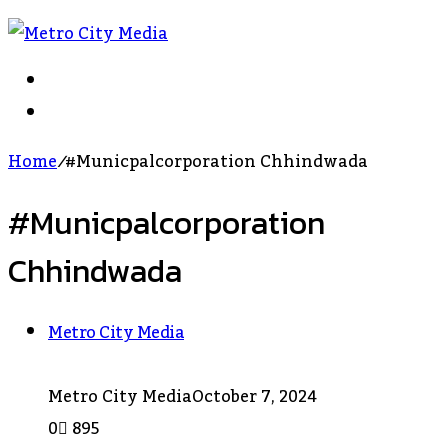
Search
For
Log
In
Home
/
#municpalcorporation Chhindwada
#municpalcorporation
Chhindwada
Metro City Media
Metro City Media
October 7, 2024
0
895