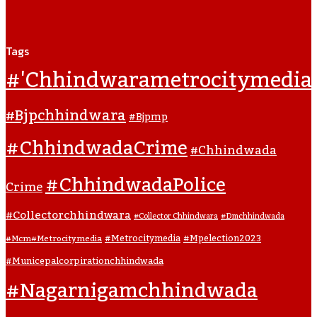
Tags
#'chhindwarametrocitymedia
#bjpchhindwara
#bjpmp
#ChhindwadaCrime
#Chhindwada
#ChhindwadaPolice
Crime
#collectorchhindwara
#collector Chhindwara
#dmchhindwada
#metrocitymedia
#mpelection2023
#mcm#metrocitymedia
#municepalcorpirationchhindwada
#nagarnigamchhindwada