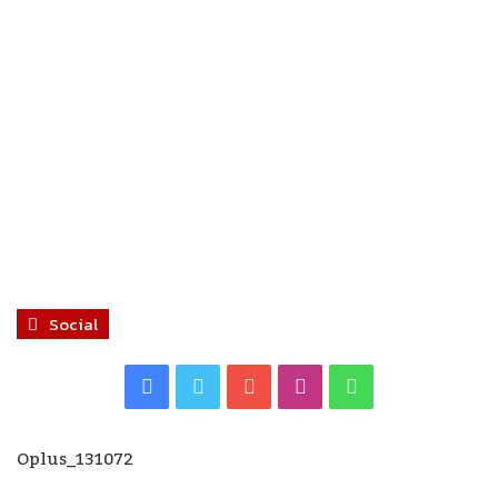
Social
Facebook
Twitter
YouTube
Instagram
WhatsApp
Oplus_131072