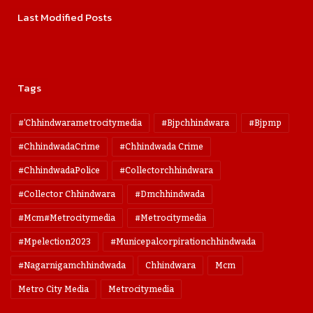
Last Modified Posts
Tags
#'chhindwarametrocitymedia
#bjpchhindwara
#bjpmp
#ChhindwadaCrime
#Chhindwada Crime
#ChhindwadaPolice
#collectorchhindwara
#collector Chhindwara
#dmchhindwada
#mcm#metrocitymedia
#metrocitymedia
#mpelection2023
#municepalcorpirationchhindwada
#nagarnigamchhindwada
Chhindwara
Mcm
Metro City Media
Metrocitymedia