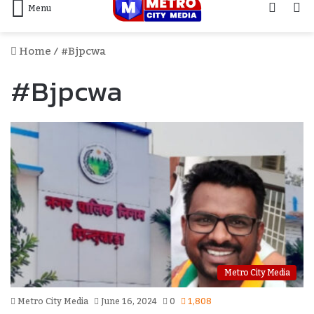
Log
S
Menu
In
F
Home
/
#bjpcwa
#bjpcwa
Metro City Media
Metro City Media
June 16, 2024
0
1,808