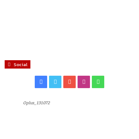
Social
Facebook
Twitter
YouTube
Instagram
WhatsApp
Oplus_131072