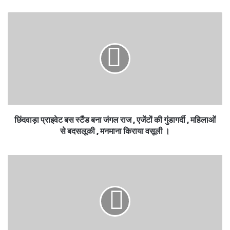
छिंदवाड़ा : स्कूल बना दिया, सड़क भूल गए — 7 साल बाद
भी बच्चे खेतों की पगडंडी से जाते हैं पढ़ने।
छिंदवाड़ा प्राइवेट बस स्टैंड बना जंगल राज , एजेंटों की गुंडागर्दी , महिलाओं
से बदसलूकी , मनमाना किराया वसूली ।