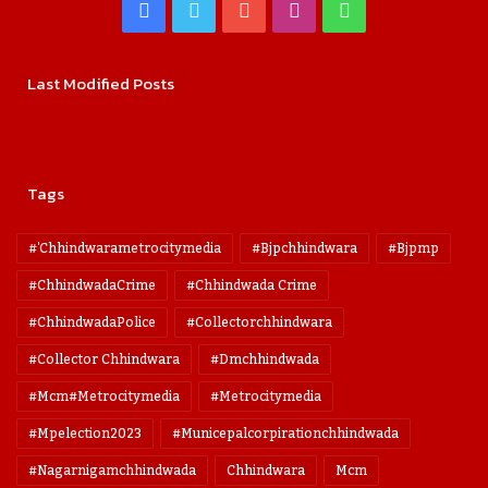
Facebook
Twitter
YouTube
Instagram
WhatsApp
Last Modified Posts
Tags
#'chhindwarametrocitymedia
#bjpchhindwara
#bjpmp
#ChhindwadaCrime
#Chhindwada Crime
#ChhindwadaPolice
#collectorchhindwara
#collector Chhindwara
#dmchhindwada
#mcm#metrocitymedia
#metrocitymedia
#mpelection2023
#municepalcorpirationchhindwada
#nagarnigamchhindwada
Chhindwara
Mcm