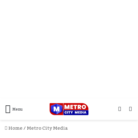
Log
S
Menu
In
F
Home
/
Metro City Media