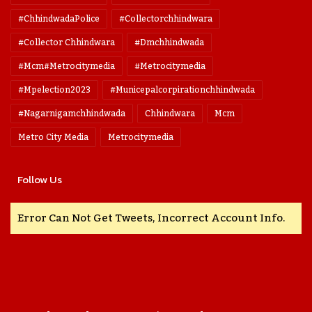
#ChhindwadaPolice
#collectorchhindwara
#collector Chhindwara
#dmchhindwada
#mcm#metrocitymedia
#metrocitymedia
#mpelection2023
#municepalcorpirationchhindwada
#nagarnigamchhindwada
Chhindwara
Mcm
Metro City Media
Metrocitymedia
Follow Us
Error Can Not Get Tweets, Incorrect Account Info.