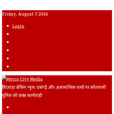
Friday, August 7 2026
Login
WhatsApp
Instagram
YouTube
Twitter
Facebook
छिंदवाड़ा ब्रेकिंग न्यूज: दबंगई और असामाजिक तत्वों पर कोतवाली
पुलिस की सख्त कार्यवाही
Facebook
Twitter
LinkedIn
Tumblr
Pinterest
Reddit
VKontakte
Odnoklassniki
Pocket
Skype
Messenger
Messenger
Share
Print
Previous
Via