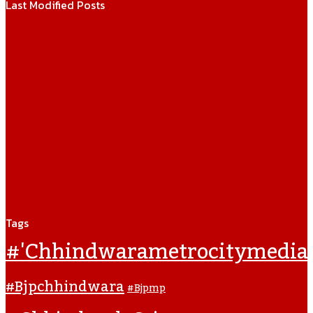
Last Modified Posts
Tags
#'chhindwarametrocitymedia
#bjpchhindwara
#bjpmp