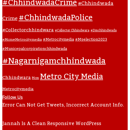
#ChhindwadaCrime
#Chhindwada
#ChhindwadaPolice
Crime
#collectorchhindwara
#collector Chhindwara
#dmchhindwada
#metrocitymedia
#mpelection2023
#mcm#metrocitymedia
#municepalcorpirationchhindwada
#nagarnigamchhindwada
Metro City Media
Chhindwara
Mcm
Metrocitymedia
Follow Us
Error Can Not Get Tweets, Incorrect Account Info.
Jannah Is A Clean Responsive WordPress