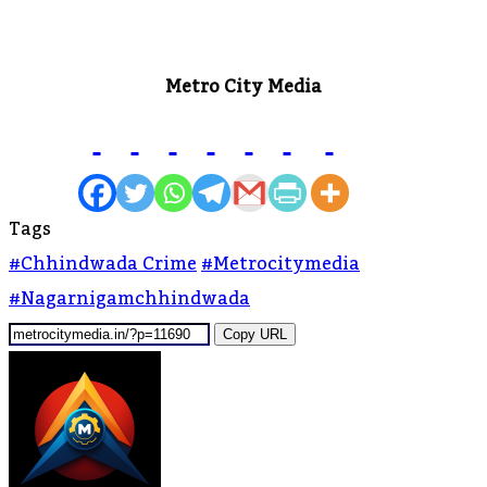
Metro City Media
Tags
#Chhindwada Crime
#metrocitymedia
#nagarnigamchhindwada
Copy URL
Send
An
Email