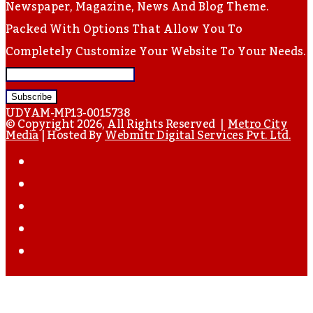
Newspaper, Magazine, News And Blog Theme.
Packed With Options That Allow You To
Completely Customize Your Website To Your Needs.
Enter
Your
UDYAM-MP13-0015738
Email
© Copyright 2026, All Rights Reserved |
Metro City
Media
| Hosted By
Webmitr Digital Services Pvt. Ltd.
Address
Facebook
Twitter
YouTube
Instagram
WhatsApp
Back
To