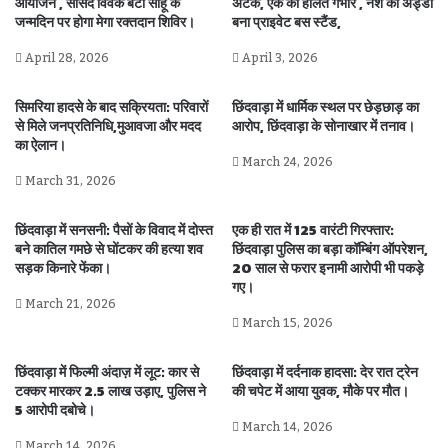
आयोजन , सांसद विवेक बंटी साहू के
अटैक, एक की हालत गंभीर , नशे का अड्डा
जन्मदिन पर होगा मेगा रक्तदान शिविर।
बना प्राइवेट बस स्टैंड,
April 28, 2026
April 3, 2026
सिमरिया हादसे के बाद सक्रियता: परिवारों
छिंदवाड़ा में धार्मिक स्थल पर छेड़छाड़ का
से मिले जनप्रतिनिधि,मुआवजा और मदद
आरोप, छिंदवाड़ा के सोनाखार में तनाव।
का ऐलान।
March 24, 2026
March 31, 2026
छिंदवाड़ा में सनसनी: पैसों के विवाद में दोस्त
एक ही रात में 125 वारंटी गिरफ्तार:
बने कातिल गमछे से घोंटकर की हत्या शव
छिंदवाड़ा पुलिस का बड़ा कॉम्बिंग ऑपरेशन,
सड़क किनारे फेंका।
20 साल से फरार इनामी आरोपी भी पकड़े
गए।
March 21, 2026
March 15, 2026
छिंदवाड़ा में फिल्मी अंदाज़ में लूट: कार से
छिंदवाड़ा में दर्दनाक हादसा: देर रात ट्रेन
टक्कर मारकर 2.5 लाख उड़ाए, पुलिस ने
की चपेट में आया युवक, मौके पर मौत।
5 आरोपी दबोचे।
March 14, 2026
March 14, 2026