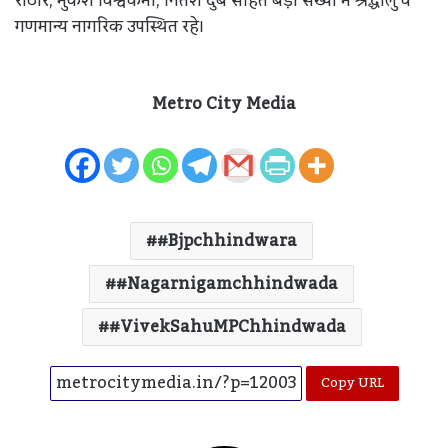
राठौर, मुकेश विश्वकर्मा, नितेश दुबे सहित बड़ी संख्या में श्रद्धालु व
गणमान्य नागरिक उपस्थित रहे।
Metro City Media
#bjpchhindwara
#nagarnigamchhindwada
#VivekSahuMPChhindwada
Copy URL