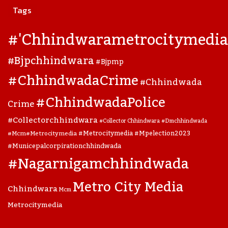
Tags
#'chhindwarametrocitymedia
#bjpchhindwara
#bjpmp
#ChhindwadaCrime
#Chhindwada
#ChhindwadaPolice
Crime
#collectorchhindwara
#collector Chhindwara
#dmchhindwada
#metrocitymedia
#mpelection2023
#mcm#metrocitymedia
#municepalcorpirationchhindwada
#nagarnigamchhindwada
Metro City Media
Chhindwara
Mcm
Metrocitymedia