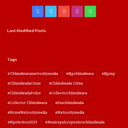
Facebook
Twitter
YouTube
Instagram
WhatsApp
Last Modified Posts
Tags
#'chhindwarametrocitymedia
#bjpchhindwara
#bjpmp
#ChhindwadaCrime
#Chhindwada Crime
#ChhindwadaPolice
#collectorchhindwara
#collector Chhindwara
#dmchhindwada
#mcm#metrocitymedia
#metrocitymedia
#mpelection2023
#municepalcorpirationchhindwada