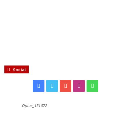
Social
Facebook
Twitter
YouTube
Instagram
WhatsApp
Oplus_131072