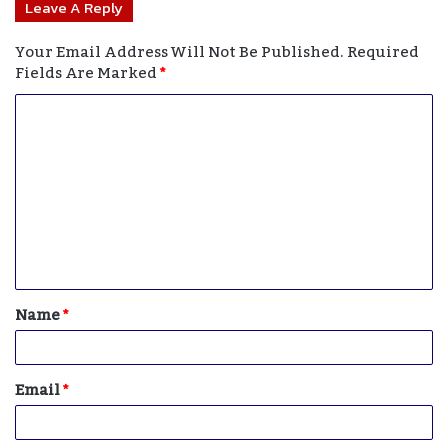
Leave A Reply
Your Email Address Will Not Be Published.
Required
Fields Are Marked
*
C
O
M
M
E
N
T
Name
*
*
Email
*