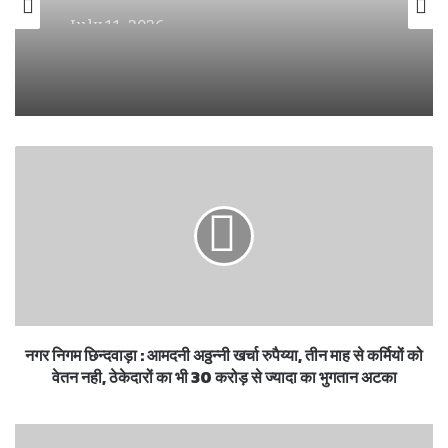
July 11, 2026
घोड़े पर सवार हुए निगम अध्यक्ष सोनू मागो — कार्यकर्ताओं
ने मनाया धूमधाम से जन्मदिन , की पद उनती की कामना।
नगर निगम छिन्दवाड़ा : आमदनी अठ्ठन्नी खर्चा रुपैय्या, तीन माह से कर्मियों को
वेतन नही, ठेकेदारों का भी 30 करोड़ से ज्यादा का भुगतान अटका