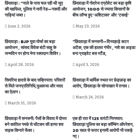
छिंदवाड़ा : “नाले के पास चल रही थी जुए
छिंदवाड़ा में गोदरेज एग्रोवेट का बड़ा कृषि
की महफिल, पुलिस ने मारी रेड—नकदी और
आयोजन, 1000 से ज्यादा किसानों के
गाड़ियां जब्त।
बीच लॉन्च हुए ‘अशिटाका’ और ‘टकाई’
June 2, 2026
May 23, 2026
छिंदवाड़ा : BJP युवा मोर्चा का बड़ा
“छिंदवाड़ा में सनसनी—दिनदहाड़े कटर
आयोजन , सांसद विवेक बंटी साहू के
अटैक, एक की हालत गंभीर , नशे का अड्डा
जन्मदिन पर होगा मेगा रक्तदान शिविर।
बना प्राइवेट बस स्टैंड,
April 28, 2026
April 3, 2026
सिमरिया हादसे के बाद सक्रियता: परिवारों
छिंदवाड़ा में धार्मिक स्थल पर छेड़छाड़ का
से मिले जनप्रतिनिधि,मुआवजा और मदद
आरोप, छिंदवाड़ा के सोनाखार में तनाव।
का ऐलान।
March 24, 2026
March 31, 2026
छिंदवाड़ा में सनसनी: पैसों के विवाद में दोस्त
एक ही रात में 125 वारंटी गिरफ्तार:
बने कातिल गमछे से घोंटकर की हत्या शव
छिंदवाड़ा पुलिस का बड़ा कॉम्बिंग ऑपरेशन,
सड़क किनारे फेंका।
20 साल से फरार इनामी आरोपी भी पकड़े
गए।