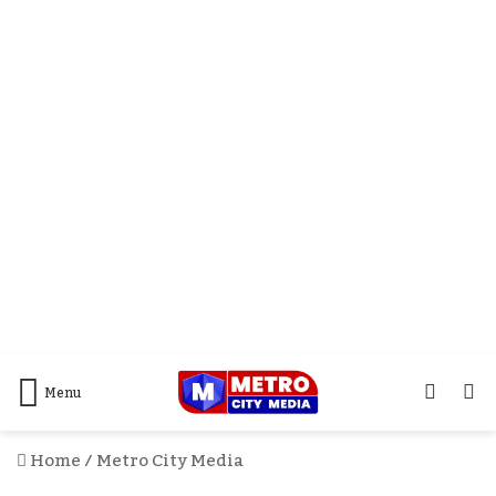
Log
S
Menu
In
F
Home
/
Metro City Media