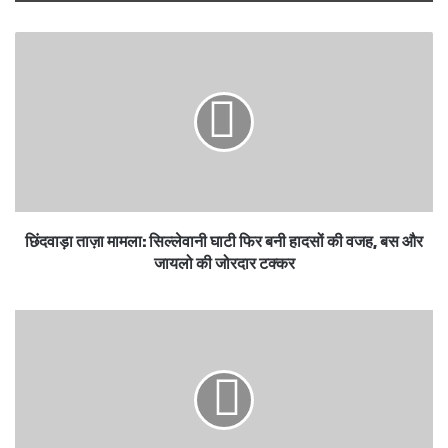
छिंदवाड़ा : स्कूल बना दिया, सड़क भूल गए — 7 साल बाद
भी बच्चे खेतों की पगडंडी से जाते हैं पढ़ने।
छिंदवाड़ा ताज़ा मामला: सिल्लेवानी घाटी फिर बनी हादसों की वजह, बस और
जायलो की जोरदार टक्कर