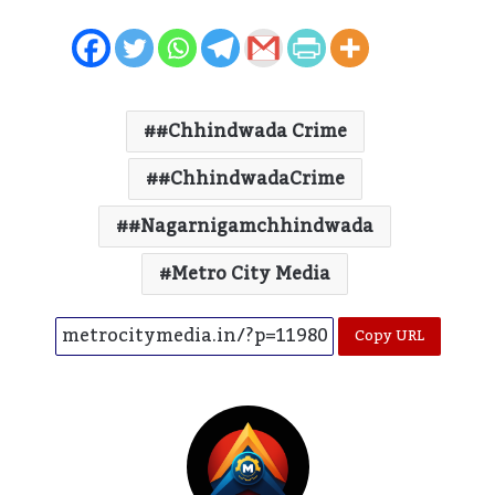
#Chhindwada Crime
#ChhindwadaCrime
#nagarnigamchhindwada
Metro City Media
Copy URL