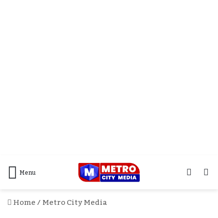
Log
S
Menu
In
F
Home
/
Metro City Media