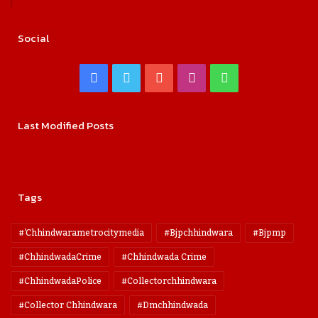
Social
Facebook
Twitter
YouTube
Instagram
WhatsApp
Last Modified Posts
Tags
#'chhindwarametrocitymedia
#bjpchhindwara
#bjpmp
#ChhindwadaCrime
#Chhindwada Crime
#ChhindwadaPolice
#collectorchhindwara
#collector Chhindwara
#dmchhindwada