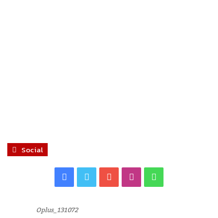
Social
Facebook
Twitter
YouTube
Instagram
WhatsApp
Oplus_131072