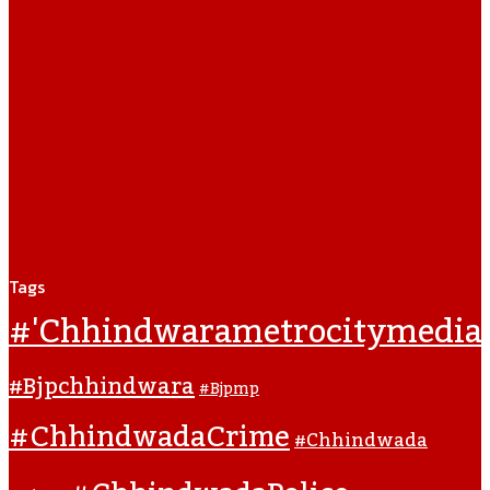
Tags
#'chhindwarametrocitymedia
#bjpchhindwara
#bjpmp
#ChhindwadaCrime
#Chhindwada