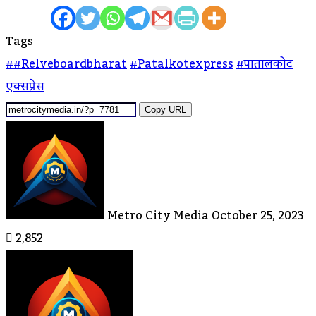
Tags
##relveboardbharat
#patalkotexpress
#पातालकोट
एक्सप्रेस
Copy URL
Send
An
Email
Metro City Media
October 25, 2023
2,852