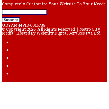
Completely Customize Your Website To Your Needs.
Enter
Your
UDYAM-MP13-0015738
Email
© Copyright 2026, All Rights Reserved |
Metro City
Media
| Hosted By
Webmitr Digital Services Pvt. Ltd.
Address
Facebook
Twitter
YouTube
Instagram
WhatsApp
Back
To
Top