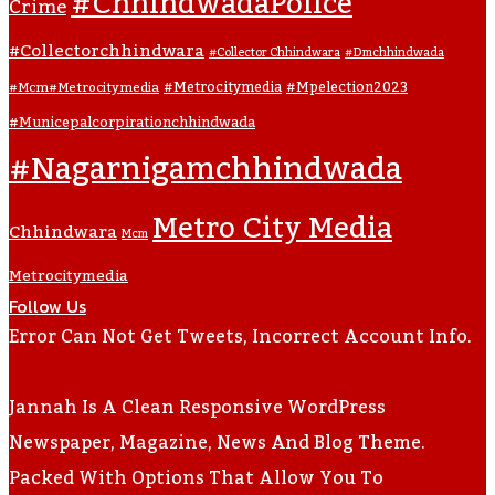
#ChhindwadaPolice
Crime
#collectorchhindwara
#collector Chhindwara
#dmchhindwada
#metrocitymedia
#mpelection2023
#mcm#metrocitymedia
#municepalcorpirationchhindwada
#nagarnigamchhindwada
Metro City Media
Chhindwara
Mcm
Metrocitymedia
Follow Us
Error Can Not Get Tweets, Incorrect Account Info.
Jannah Is A Clean Responsive WordPress
Newspaper, Magazine, News And Blog Theme.
Packed With Options That Allow You To