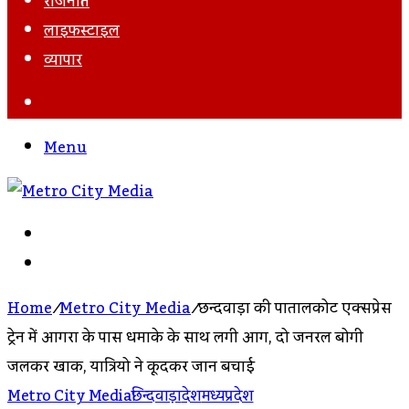
राजनीति
लाइफस्टाइल
व्यापार
Search
For
Menu
Search
For
Log
In
Home
/
Metro City Media
/
छिन्दवाड़ा की पातालकोट एक्सप्रेस
ट्रेन में आगरा के पास धमाके के साथ लगी आग, दो जनरल बोगी
जलकर खाक, यात्रियो ने कूदकर जान बचाई
Metro City Media
छिन्दवाड़ा
देश
मध्यप्रदेश