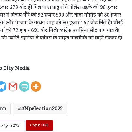
र 679 वोट ही मिल पाए। पांढुर्ना में नीलेश उइके को 90 हजार
ौसर में विजय चौरे को 92 हजार 509 और नाना मोहोड़ को 80 हजार
लापरवाह प्रशासन! देर रात युवक पर जानलेवा हमला
— हाथ फ्रैक्चर , चाकू के घाव, फिर भी पुलिस ने नहीं
ार 496 और भाजपा के नत्थन शाह को 80 हजार 167 वोट मिले हैं। चौरई
लगाई सही धारा परिजनों का आरोप
 को 72 हजार 691 वोट मिले। कांग्रेस परासिया सीट नाम मात्र के
 की ज्योति डेहरिया ने कांग्रेस के सोहन वाल्मीकि को कड़ी टक्कर दी
छिंदवाड़ा में पुलिस का बड़ा एक्शन — 60 लीटर अवैध
शराब जब्त, 5 बदमाश गिरफ्तार
o City Media
छिंदवाड़ा: 40 पेटी शराब पकड़ी, पुलिस बोली 27 —
कहां गईं बाकी 16 पेटियां?
mp
#mpelection2023
घरेलू विवाद ने ली दो जिंदगियां , पत्नी की हत्या के बाद
पति ने पीया जहर , मासूम बच्चा हुआ अनाथ।
Copy URL