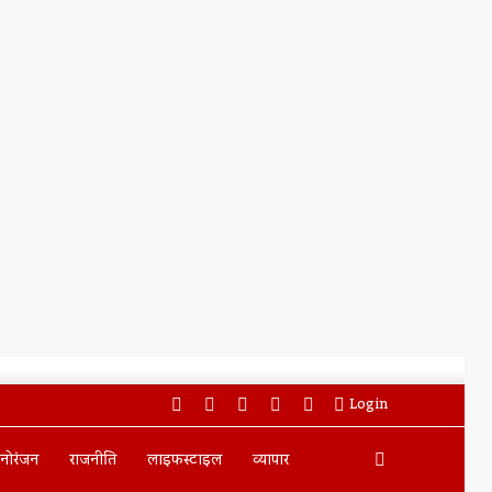
Facebook
Twitter
YouTube
Instagram
WhatsApp
Login
Search
नोरंजन
राजनीति
लाइफस्टाइल
व्यापार