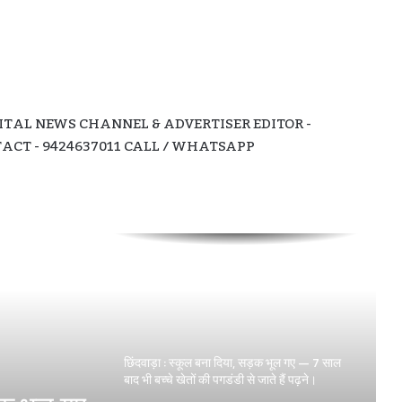
छिंदवाड़ा में महिला प्रधान आरक्षक ने उठाया खौफनाक
कदम, पेट्रोल डालकर दी जान।
TAL NEWS CHANNEL & ADVERTISER EDITOR -
CT - 9424637011 CALL / WHATSAPP
छिंदवाड़ा: SAK नर्सिंग कॉलेज पर बड़ा आरोप — बिना
मान्यता प्रवेश दिया, फीस हड़पी, मांगने पर जान से
मारने की धमकी।
छिंदवाड़ा : स्कूल बना दिया, सड़क भूल गए — 7 साल
बाद भी बच्चे खेतों की पगडंडी से जाते हैं पढ़ने।
घोड़े पर सवार हुए निगम अध्यक्ष सोनू मागो —
कार्यकर्ताओं ने मनाया धूमधाम से जन्मदिन , की पद
उनती की कामना।