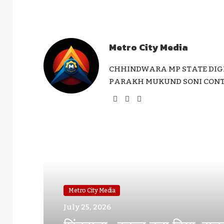
Metro City Media
CHHINDWARA MP STATE DIGI
PARAKH MUKUND SONI CONTA
Website
Facebook
Instagram
Read Next
Metro City Media
July 11, 2026
Metro City Media