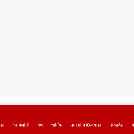
ाड़ा
टेक्नोलॉजी
देश
धार्मिक
नगर निगम छिन्दवाड़ा
मध्यप्रदेश
म