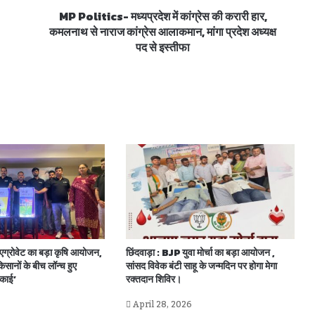
MP Politics- मध्यप्रदेश में कांग्रेस की करारी हार,
कमलनाथ से नाराज कांग्रेस आलाकमान, मांगा प्रदेश अध्यक्ष
पद से इस्तीफा
छिंदवाड़ा: 40 पेटी शराब पकड़ी, पुलिस बोली 27 —
कहां गईं बाकी 16 पेटियां?
घरेलू विवाद ने ली दो जिंदगियां , पत्नी की हत्या के बाद
पति ने पीया जहर , मासूम बच्चा हुआ अनाथ।
छिंदवाड़ा में महिला प्रधान आरक्षक ने उठाया खौफनाक
कदम, पेट्रोल डालकर दी जान।
ेज एग्रोवेट का बड़ा कृषि आयोजन,
छिंदवाड़ा : BJP युवा मोर्चा का बड़ा आयोजन ,
सानों के बीच लॉन्च हुए
सांसद विवेक बंटी साहू के जन्मदिन पर होगा मेगा
काई’
रक्तदान शिविर।
छिंदवाड़ा: SAK नर्सिंग कॉलेज पर बड़ा आरोप — बिना
April 28, 2026
मान्यता प्रवेश दिया, फीस हड़पी, मांगने पर जान से