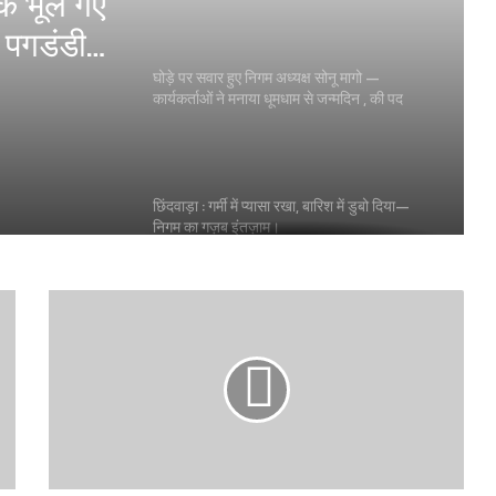
 सोनू मागो
म से
छिंदवाड़ा : गर्मी में प्यासा रखा, बारिश में डुबो दिया—
मना।
निगम का गज़ब इंतज़ाम।
़क भूल गए
ी पगडंडी
छिंदवाड़ा: 10 साल की मासूम हुई गुम , पुलिस ने 12 घंटे
में किया बरामद
लापरवाह प्रशासन! देर रात युवक पर जानलेवा हमला
— हाथ फ्रैक्चर , चाकू के घाव, फिर भी पुलिस ने नहीं
लगाई सही धारा परिजनों का आरोप
छिंदवाड़ा में पुलिस का बड़ा एक्शन — 60 लीटर अवैध
शराब जब्त, 5 बदमाश गिरफ्तार