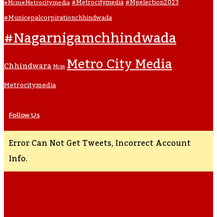
#metrocitymedia
#mpelection2023
#mcm#metrocitymedia
#municepalcorpirationchhindwada
#nagarnigamchhindwada
Metro City Media
Chhindwara
Mcm
Metrocitymedia
Follow Us
Error Can Not Get Tweets, Incorrect Account
Info.