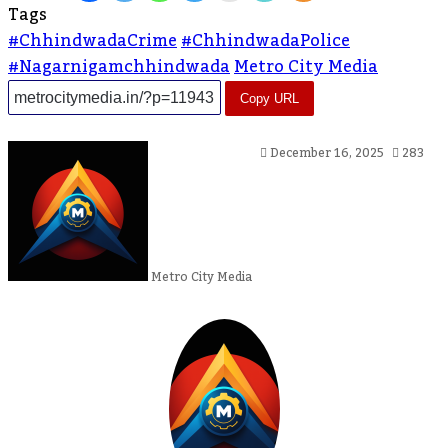
Tags
#ChhindwadaCrime
#ChhindwadaPolice
#nagarnigamchhindwada
Metro City Media
Copy URL
Send
December 16, 2025
283
An
Email
Metro City Media