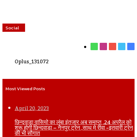
Social
WhatsApp
Instagram
YouTube
Twitt
Fa
Oplus_131072
Most Viewed Posts
April 20, 2023
छिन्दवाड़ा वासियो का लंबा इंतजार अब समाप्त ,24 अप्रैल को
शुरू होगी छिन्दवाड़ा – नैनपुर ट्रेन ,साथ मे रीवा -इतवारी ट्रेन
की भी सौगात