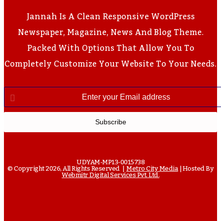
Jannah Is A Clean Responsive WordPress
Newspaper, Magazine, News And Blog Theme.
Packed With Options That Allow You To
Completely Customize Your Website To Your Needs.
Enter
Your
Email
Address
UDYAM-MP13-0015738
© Copyright 2026, All Rights Reserved |
Metro City Media
| Hosted By
Webmitr Digital Services Pvt. Ltd.
Facebook
Twitter
YouTube
Instagram
WhatsApp