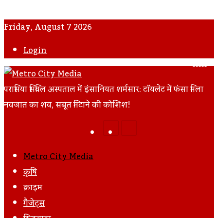
Friday, August 7 2026
Login
Fac
Tw
Yo
I
परासिया सिविल अस्पताल में इंसानियत शर्मसार: टॉयलेट में फंसा मिला
नवजात का शव, सबूत मिटाने की कोशिश!
Facebook
Twitter
LinkedIn
Tumblr
Pinterest
Reddit
VKontakte
Odnoklassniki
Pocket
Skype
Messenger
Messenger
Share
Print
Previous
Next
Via
Post
Post
Email
Metro City Media
कृषि
क्राइम
गैजेट्स