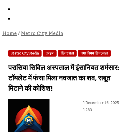
Search
For
Log
In
Home
/
Metro City Media
Metro City Media
क्राइम
छिन्दवाड़ा
नगर निगम छिन्दवाड़ा
परासिया सिविल अस्पताल में इंसानियत शर्मसार:
टॉयलेट में फंसा मिला नवजात का शव, सबूत
मिटाने की कोशिश!
Send
December 16, 2025
An
283
Email