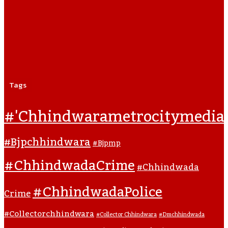
Tags
#'chhindwarametrocitymedia
#bjpchhindwara
#bjpmp
#ChhindwadaCrime
#Chhindwada
#ChhindwadaPolice
Crime
#collectorchhindwara
#collector Chhindwara
#dmchhindwada