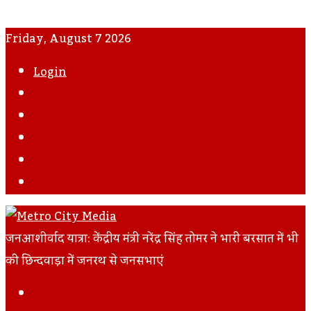
Friday, August 7 2026
Login
WhatsApp
Instagram
YouTube
Twitter
Facebook
जनआशीर्वाद यात्रा: केंद्रीय मंत्री नरेंद्र सिंह तोमर ने भारी बरसात में भी
की छिन्दवाड़ा में जनरथ से जनसभाएं
Facebook
Twitter
LinkedIn
Tumblr
Pinterest
Reddit
VKontakte
Odnoklassniki
Pocket
Skype
Messenger
Messenger
Share
Print
Previous
Via