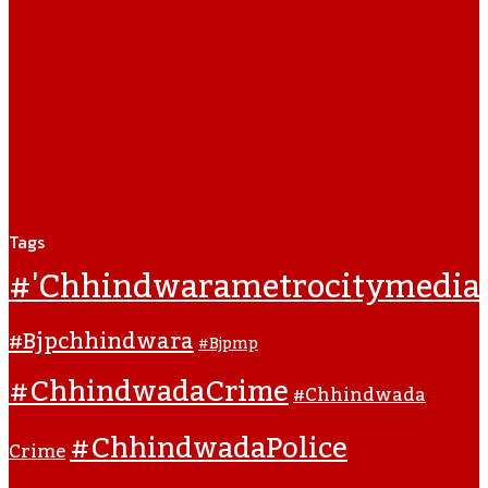
Tags
#'chhindwarametrocitymedia
#bjpchhindwara
#bjpmp
#ChhindwadaCrime
#Chhindwada
#ChhindwadaPolice
Crime