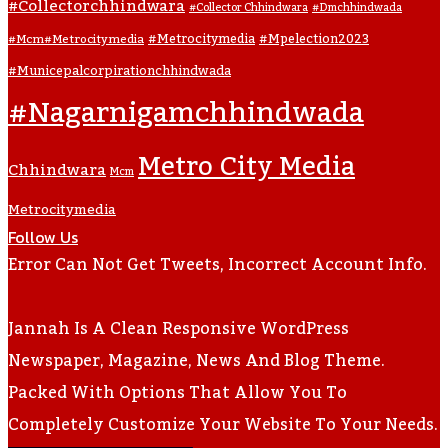
#collectorchhindwara
#collector Chhindwara
#dmchhindwada
#metrocitymedia
#mpelection2023
#mcm#metrocitymedia
#municepalcorpirationchhindwada
#nagarnigamchhindwada
Metro City Media
Chhindwara
Mcm
Metrocitymedia
Follow Us
Error Can Not Get Tweets, Incorrect Account Info.
Jannah Is A Clean Responsive WordPress
Newspaper, Magazine, News And Blog Theme.
Packed With Options That Allow You To
Completely Customize Your Website To Your Needs.