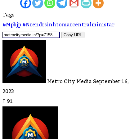
Tags
#mpbjp
#nrendrsinhtomarcentralministar
Copy URL
Send
An
Email
Metro City Media
September 16,
2023
91