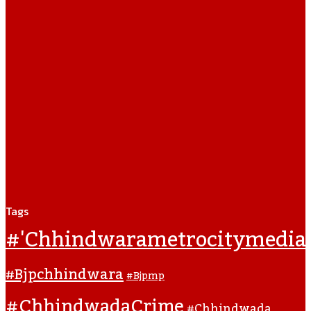
Tags
#'chhindwarametrocitymedia
#bjpchhindwara
#bjpmp
#ChhindwadaCrime
#Chhindwada