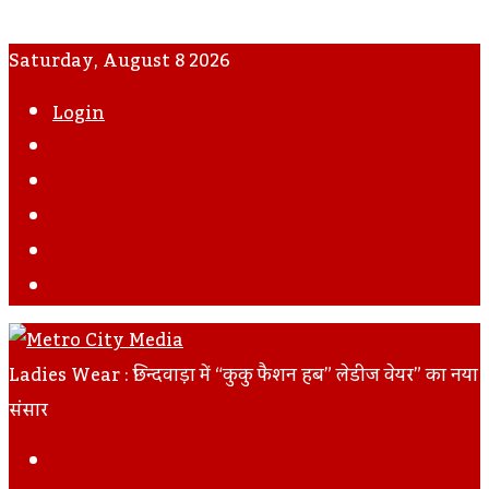
Saturday, August 8 2026
Login
WhatsApp
Instagram
YouTube
Twitter
Facebook
Ladies Wear : छिन्दवाड़ा में “कुकु फैशन हब” लेडीज वेयर” का नया
संसार
Facebook
Twitter
LinkedIn
Tumblr
Pinterest
Reddit
VKontakte
Odnoklassniki
Pocket
Skype
Messenger
Messenger
Share
Print
Previous
Via