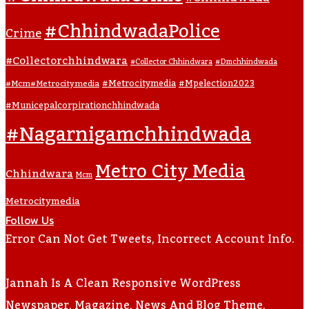
#ChhindwadaPolice
Crime
#collectorchhindwara
#collector Chhindwara
#dmchhindwada
#metrocitymedia
#mpelection2023
#mcm#metrocitymedia
#municepalcorpirationchhindwada
#nagarnigamchhindwada
Metro City Media
Chhindwara
Mcm
Metrocitymedia
Follow Us
Error Can Not Get Tweets, Incorrect Account Info.
Jannah Is A Clean Responsive WordPress
Newspaper, Magazine, News And Blog Theme.