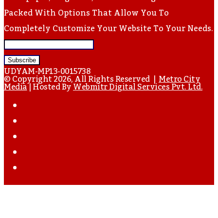
Packed With Options That Allow You To
Completely Customize Your Website To Your Needs.
Enter
Your
UDYAM-MP13-0015738
Email
© Copyright 2026, All Rights Reserved |
Metro City
Media
| Hosted By
Webmitr Digital Services Pvt. Ltd.
Address
Facebook
Twitter
YouTube
Instagram
WhatsApp
Back
To