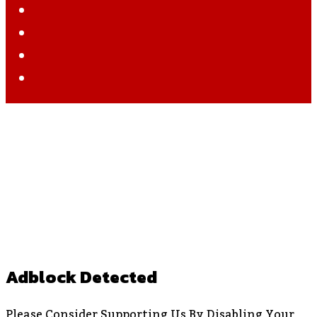
Twitter
YouTube
Instagram
WhatsApp
Back
To
Top
Button
Adblock Detected
Please Consider Supporting Us By Disabling Your