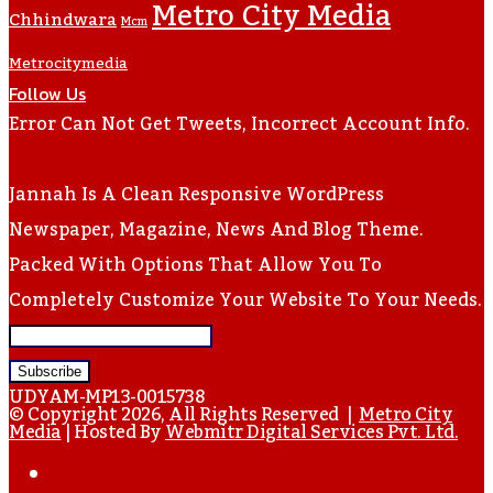
Metro City Media
Chhindwara
Mcm
Metrocitymedia
Follow Us
Error Can Not Get Tweets, Incorrect Account Info.
Jannah Is A Clean Responsive WordPress
Newspaper, Magazine, News And Blog Theme.
Packed With Options That Allow You To
Completely Customize Your Website To Your Needs.
Enter
Your
UDYAM-MP13-0015738
Email
© Copyright 2026, All Rights Reserved |
Metro City
Media
| Hosted By
Webmitr Digital Services Pvt. Ltd.
Address
Facebook