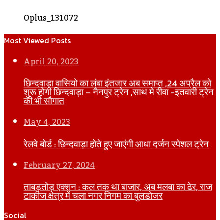
Oplus_131072
Most Viewed Posts
April 20, 2023
छिन्दवाड़ा वासियो का लंबा इंतजार अब समाप्त ,24 अप्रैल को
शुरू होगी छिन्दवाड़ा – नैनपुर ट्रेन ,साथ मे रीवा -इतवारी ट्रेन
की भी सौगात
May 4, 2023
रेलवे बोर्ड : छिन्दवाड़ा होते हुए जाएंगी आधा दर्जन स्पेशल ट्रेन
February 27, 2024
ताबड़तोड़ एक्शन : कल तक था बाजार, अब मलबा का ढेर, राज
टाकीज क्षेत्र में चला नगर निगम का बुलडोजर
Social