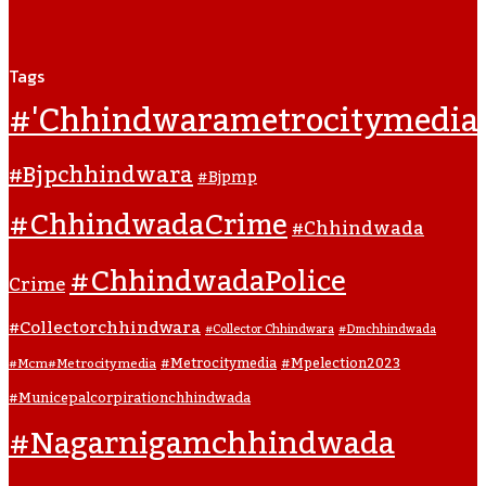
Tags
#'chhindwarametrocitymedia
#bjpchhindwara
#bjpmp
#ChhindwadaCrime
#Chhindwada
#ChhindwadaPolice
Crime
#collectorchhindwara
#collector Chhindwara
#dmchhindwada
#metrocitymedia
#mpelection2023
#mcm#metrocitymedia
#municepalcorpirationchhindwada
#nagarnigamchhindwada