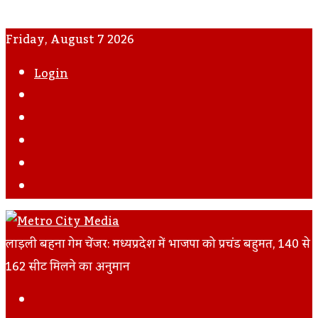
Friday, August 7 2026
Login
WhatsApp
Instagram
YouTube
Twitter
Facebook
लाड़ली बहना गेम चेंजर: मध्यप्रदेश में भाजपा को प्रचंड बहुमत, 140 से
162 सीट मिलने का अनुमान
Facebook
Twitter
LinkedIn
Tumblr
Pinterest
Reddit
VKontakte
Odnoklassniki
Pocket
Skype
Messenger
Messenger
Share
Print
Previous
Via