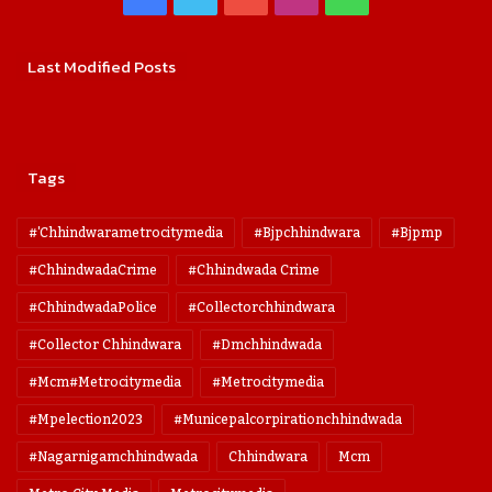
Last Modified Posts
Tags
#'chhindwarametrocitymedia
#bjpchhindwara
#bjpmp
#ChhindwadaCrime
#Chhindwada Crime
#ChhindwadaPolice
#collectorchhindwara
#collector Chhindwara
#dmchhindwada
#mcm#metrocitymedia
#metrocitymedia
#mpelection2023
#municepalcorpirationchhindwada
#nagarnigamchhindwada
Chhindwara
Mcm