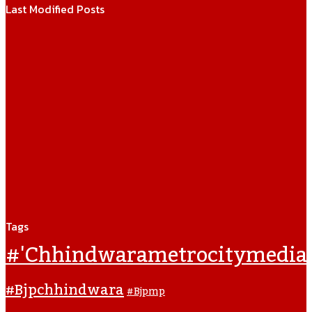
Last Modified Posts
Tags
#'chhindwarametrocitymedia
#bjpchhindwara
#bjpmp