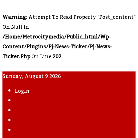
Warning
: Attempt To Read Property "post_content"
On Null In
/home/metrocitymedia/public_html/wp-
Content/plugins/pj-News-Ticker/pj-News-
Ticker.php
On Line
202
Sunday, August 9 2026
Login
WhatsApp
Instagram
YouTube
Twitter