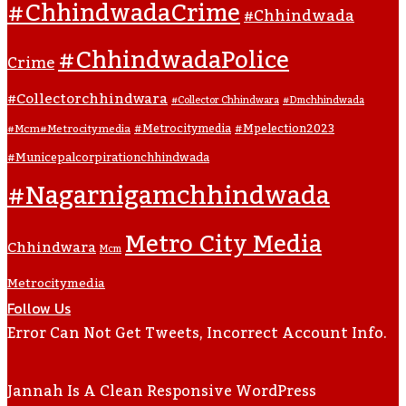
#ChhindwadaCrime
#Chhindwada
#ChhindwadaPolice
Crime
#collectorchhindwara
#collector Chhindwara
#dmchhindwada
#metrocitymedia
#mpelection2023
#mcm#metrocitymedia
#municepalcorpirationchhindwada
#nagarnigamchhindwada
Metro City Media
Chhindwara
Mcm
Metrocitymedia
Follow Us
Error Can Not Get Tweets, Incorrect Account Info.
Jannah Is A Clean Responsive WordPress