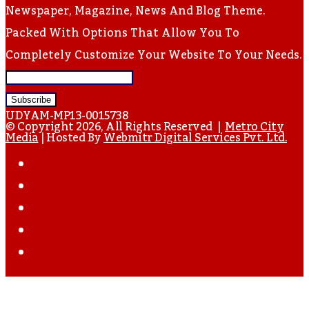
Newspaper, Magazine, News And Blog Theme.
Packed With Options That Allow You To
Completely Customize Your Website To Your Needs.
Enter
Your
UDYAM-MP13-0015738
Email
© Copyright 2026, All Rights Reserved |
Metro City
Media
| Hosted By
Webmitr Digital Services Pvt. Ltd.
Address
Facebook
Twitter
YouTube
Instagram
WhatsApp
Back