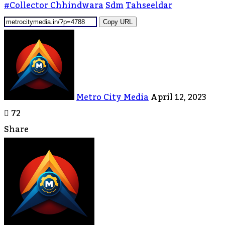
#collector Chhindwara
Sdm
Tahseeldar
Copy URL
Send
An
Email
Metro City Media
April 12, 2023
72
Share
Facebook
Twitter
LinkedIn
Messenger
Messenger
WhatsApp
Telegram
Share
Print
Via
Email